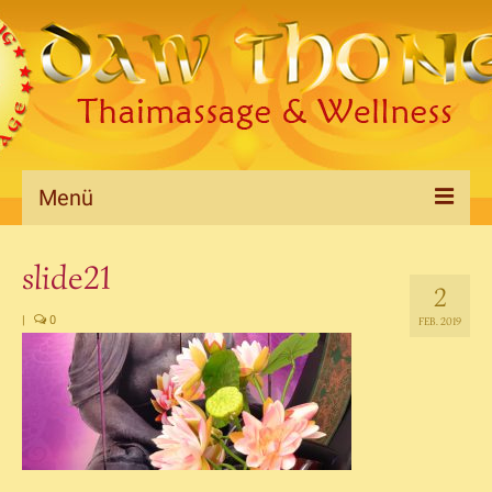
Menü
Willkommen
slide21
2
Massagen&Preise
|
0
FEB. 2019
Galerie
Datenschutzerklärung
Impressum